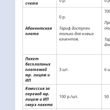
0 р.
0 р
счета
700
0 р.
Пр
ски
Абонентская
Тариф доступен
плата
только для новых
клиентов.
Та
дл
Пакет
бесплатных
платежей
3 шт.
6 
юр. лицам и
ИП
Комиссия за
перевод юр.
100 р./шт.
50 
лицам и ИП
сверх пакета