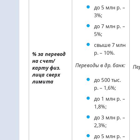
до 5 млн р. –
3%;
до 7 млн р. –
5%;
свыше 7 млн
р. – 10%.
% за перевод
на счет/
Переводы в др. банк:
Пе
карту физ.
лица сверх
до 500 тыс.
лимита
р. – 1,6%;
до 1 млн р. –
1,8%;
до 3 млн р. –
2,3%;
до 5 млн р. –