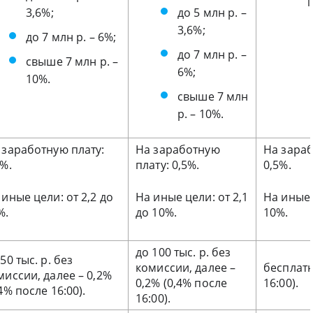
1
3,6%;
до 5 млн р. –
3,6%;
до 7 млн р. – 6%;
до 7 млн р. –
свыше 7 млн р. –
6%;
10%.
свыше 7 млн
р. – 10%.
 заработную плату:
На заработную
На зараб
5%.
плату: 0,5%.
0,5%.
 иные цели: от 2,2 до
На иные цели: от 2,1
На иные 
%.
до 10%.
10%.
до 100 тыс. р. без
50 тыс. р. без
комиссии, далее –
бесплатн
миссии, далее – 0,2%
0,2% (0,4% после
16:00).
4% после 16:00).
16:00).