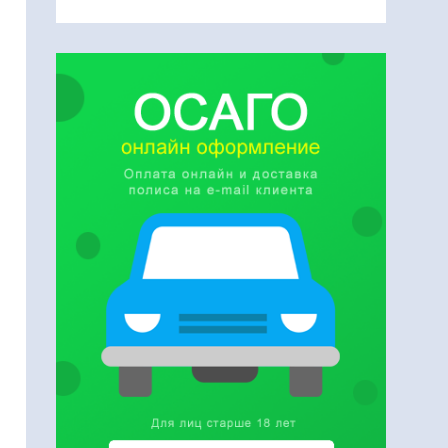
0 р.
15 000 р.
Предоставляется
те за полгода
услуга "Персональный
%, за год – 15%.
куратор бизнеса".
55 шт.
25 р./шт.