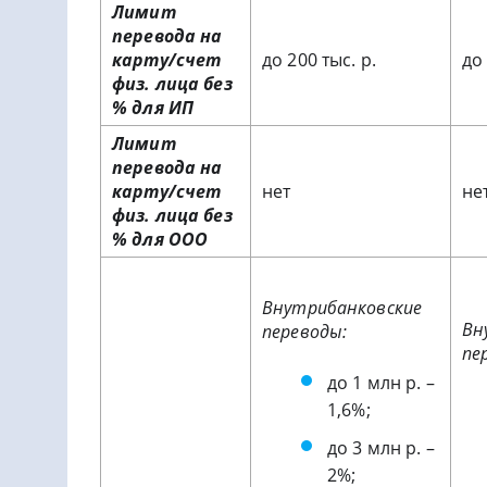
Лимит
перевода на
карту/счет
до 200 тыс. р.
до 
физ. лица без
% для ИП
Лимит
перевода на
карту/счет
нет
не
физ. лица без
% для ООО
Внутрибанковские
Вн
переводы:
пе
до 1 млн р. –
1,6%;
до 3 млн р. –
2%;