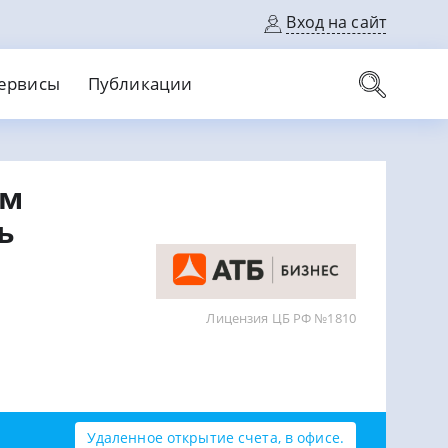
Вход на сайт
ервисы
Публикации
вые карты
ом
Выгодный
Без кредитной истории
С кэшбеком
ь
ерок
Без процентов
Без справок
На банковский счет
На длительный срок
Лицензия ЦБ РФ №1810
Удаленное открытие счета, в офисе.