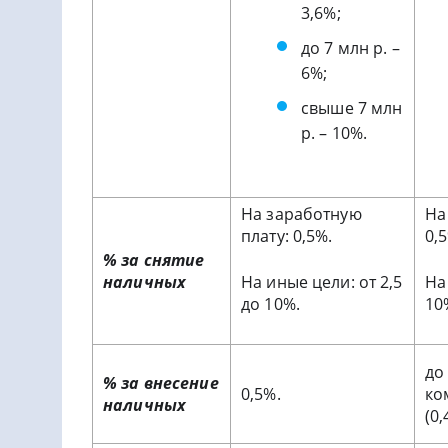
3,6%;
до 7 млн р. –
6%;
свыше 7 млн
р. – 10%.
На заработную
На
плату: 0,5%.
0,
% за снятие
наличных
На иные цели: от 2,5
На
до 10%.
10
до 
% за внесение
0,5%.
ко
наличных
(0,