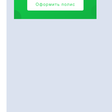
с. р.
до 150 тыс. р.
нет
Внутрибанковские
переводы:
до 1 млн р. –
1,3%;
анковские
:
до 3 млн р. –