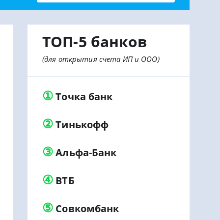
ТОП-5 банков
(для открытия счета ИП и ООО)
①
Точка банк
②
Тинькофф
③
Альфа-Банк
④
ВТБ
ый
Персональный
⑤
Совкомбанк