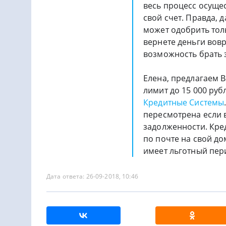
весь процесс осущес
свой счет. Правда, 
может одобрить толь
вернете деньги вовр
возможность брать 
Елена, предлагаем 
лимит до 15 000 руб
Кредитные Системы
пересмотрена если 
задолженности. Кре
по почте на свой д
имеет льготный пери
Дата ответа: 26-09-2018, 10:46