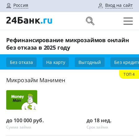
Россия
Вход на сайт
Рефинансирование микрозаймов онлайн
без отказа в 2025 году
Без отказа
На карту
Выгодный
Без кредит
ТОП 4
Микрозайм Манимен
до 100 000 руб.
до 18 нед.
Сумма займа
Срок займа