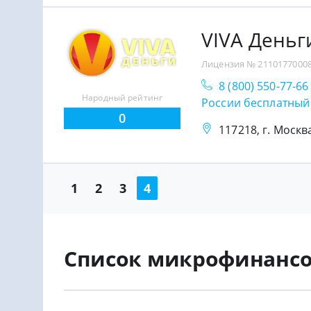
VIVA Деньг
Лицензия № 2110177000
8 (800) 550-77-6
Народный рейтинг
России бесплатный
0
117218, г. Москва
1
2
3
4
Список микрофинансо