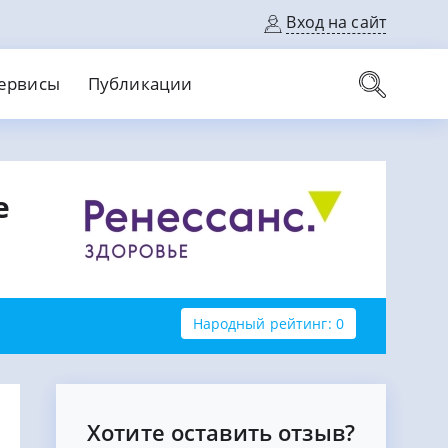
Вход на сайт
ервисы
Публикации
вые карты
е
Выгодный
Без кредитной истории
С кэшбеком
ерок
Без процентов
Без справок
На банковский счет
На длительный срок
Народный рейтинг: 0
Хотите оставить отзыв?