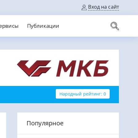
Вход на сайт
ервисы
Публикации
вые карты
Выгодный
Без кредитной истории
С кэшбеком
ерок
Без процентов
Без справок
На банковский счет
На длительный срок
Народный рейтинг: 0
Популярное