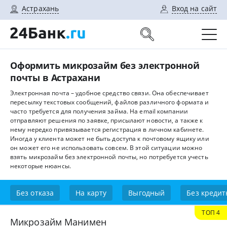
Астрахань
Вход на сайт
Оформить микрозайм без электронной
почты в Астрахани
Электронная почта – удобное средство связи. Она обеспечивает
пересылку текстовых сообщений, файлов различного формата и
часто требуется для получения займа. На email компании
отправляют решения по заявке, присылают новости, а также к
нему нередко привязывается регистрация в личном кабинете.
Иногда у клиента может не быть доступа к почтовому ящику или
он может его не использовать совсем. В этой ситуации можно
взять микрозайм без электронной почты, но потребуется учесть
некоторые нюансы.
Без отказа
На карту
Выгодный
Без кредит
ТОП 4
Микрозайм Манимен