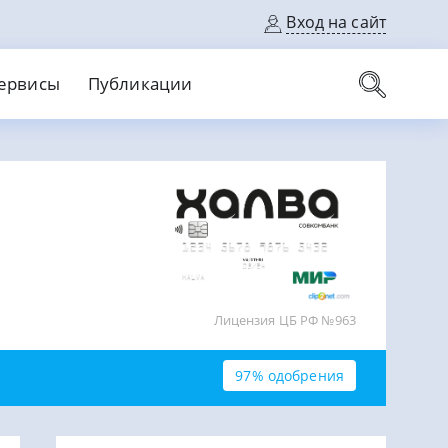
Вход на сайт
ервисы
Публикации
вые карты
Выгодный
Без кредитной истории
С кэшбеком
ерок
Без процентов
Без справок
На банковский счет
На длительный срок
Лицензия ЦБ РФ №963
97% одобрения