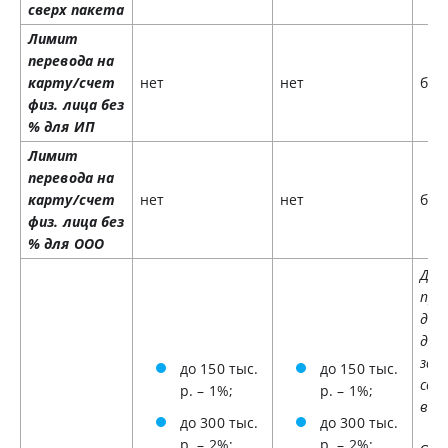
сверх пакета
Лимит
перевода на
карту/счет
нет
нет
без
физ. лица без
% для ИП
Лимит
перевода на
карту/счет
нет
нет
без
физ. лица без
% для ООО
Дох
пре
дея
див
зар
до 150 тыс.
до 150 тыс.
сот
р. – 1%;
р. – 1%;
взи
до 300 тыс.
до 300 тыс.
р. – 2%;
р. – 2%;