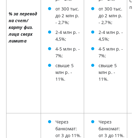
Ост
пер
от 300 тыс.
от 300 тыс.
% за перевод
до 2 млн р.
до 2 млн р.
на счет/
- 2,7%;
- 2,7%;
карту физ.
2-4 млн р. -
2-4 млн р. -
лица сверх
4,5%;
4,5%;
лимита
4-5 млн р. -
4-5 млн р. -
7%;
7%;
свыше 5
свыше 5
млн р. -
млн р. -
11%.
11%.
Через
Через
банкомат:
банкомат:
от 3 до 11%.
от 3 до 11%.