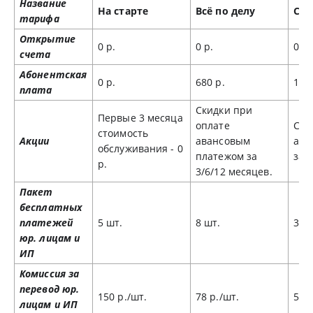
Название
На старте
Всё по делу
Сам
тарифа
Открытие
0 р.
0 р.
0 р.
счета
Абонентская
0 р.
680 р.
128
плата
Скидки при
Первые 3 месяца
оплате
Ски
стоимость
Акции
авансовым
ава
обслуживания - 0
платежом за
за 
р.
3/6/12 месяцев.
Пакет
бесплатных
платежей
5 шт.
8 шт.
30 
юр. лицам и
ИП
Комиссия за
перевод юр.
150 р./шт.
78 р./шт.
50 р
лицам и ИП