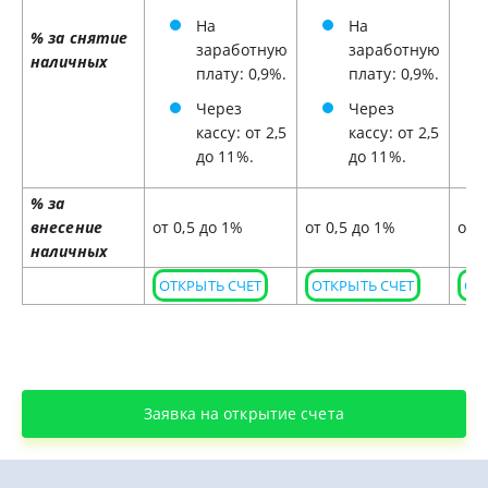
На
На
% за снятие
заработную
заработную
наличных
плату: 0,9%.
плату: 0,9%.
Через
Через
кассу: от 2,5
кассу: от 2,5
до 11%.
до 11%.
% за
внесение
от 0,5 до 1%
от 0,5 до 1%
от 
наличных
ОТКРЫТЬ СЧЕТ
ОТКРЫТЬ СЧЕТ
ОТ
Заявка на открытие счета