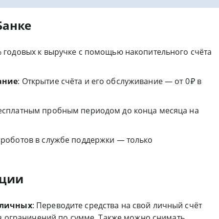
Банке
% годовых к выручке с помощью накопительного счёта
ание
: Открытие счёта и его обслуживание — от 0 ₽ в
бесплатным пробным периодом до конца месяца на
х роботов в службе поддержки — только
ации
аличных
: Переводите средства на свой личный счёт
ез ограничений по сумме. Также можно снимать