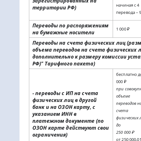
зарегистрированн
ых на
начиная с 4
территории РФ)
перевода – 
Переводы по распоряжениям
1 000 ₽
на бумажные носители
Переводы на счета физических лиц (раз
объема переводов на счета физических 
дополнительно к размеру комиссии уста
РФ)" Тарифного пакета)
бесплатно д
000 ₽
при совокуп
- переводы с ИП на счета
объеме
физических лиц в другой
переводов н
банк и на ОЗОН карту, с
счета
указанием ИНН в
физических 
платежном документе (по
до
ОЗОН карте действуют свои
250 000 ₽
ограничения)
от 250 000,01