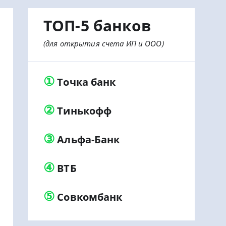
ТОП-5 банков
(для открытия счета ИП и ООО)
①
Точка банк
②
Тинькофф
③
Альфа-Банк
④
ВТБ
⑤
Совкомбанк