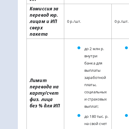
Комиссия за
перевод юр.
лицам и ИП
0 р./шт.
0 р./шт.
сверх
пакета
до 2 млн р.
внутри
банка для
выплаты
заработной
Лимит
платы,
перевода на
социальных
карту/счет
физ. лица
и страховых
без % для ИП
выплат;
до 180 тыс. р.
на свой счет