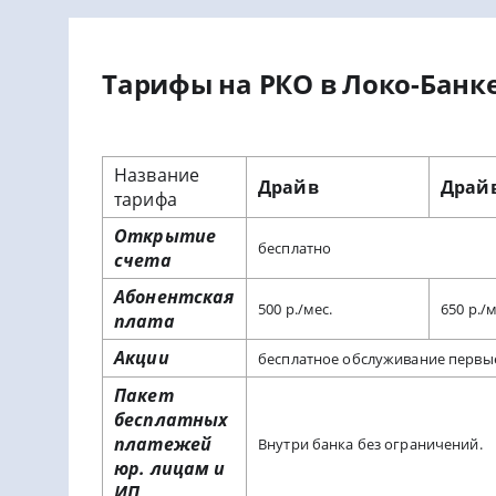
Тарифы на РКО в Локо-Банк
Название
Драйв
Драй
тарифа
Открытие
бесплатно
счета
Абонентская
500 р./мес.
650 р./м
плата
Акции
бесплатное обслуживание первые
Пакет
бесплатных
платежей
Внутри банка без ограничений.
юр. лицам и
ИП