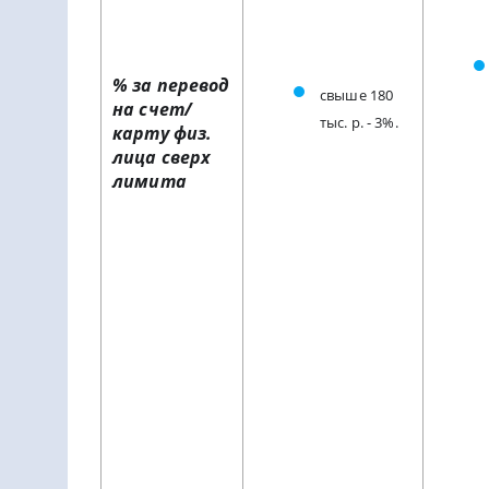
% за перевод
свыше 180
на счет/
тыс. р. - 3%.
карту физ.
лица сверх
лимита