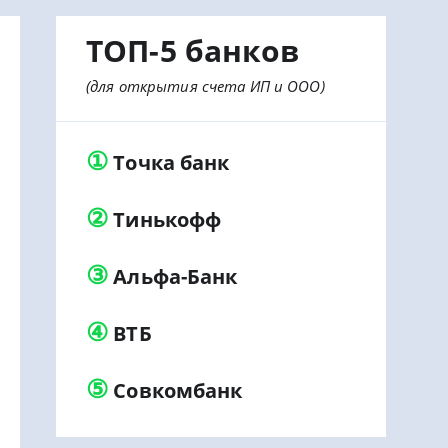
ТОП-5 банков
(для открытия счета ИП и ООО)
①
Точка банк
②
Тинькофф
③
Альфа-Банк
④
ВТБ
⑤
Совкомбанк