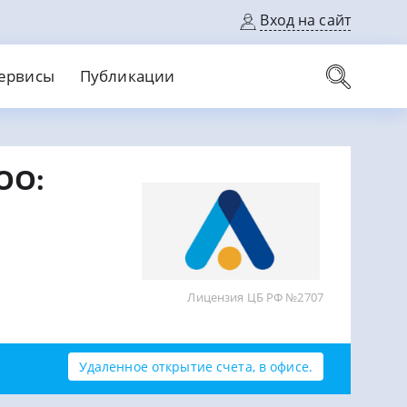
Вход на сайт
ервисы
Публикации
вые карты
ОО:
Выгодный
Без кредитной истории
С кэшбеком
ерок
Без процентов
Без справок
На банковский счет
На длительный срок
Лицензия ЦБ РФ №2707
Удаленное открытие счета, в офисе.