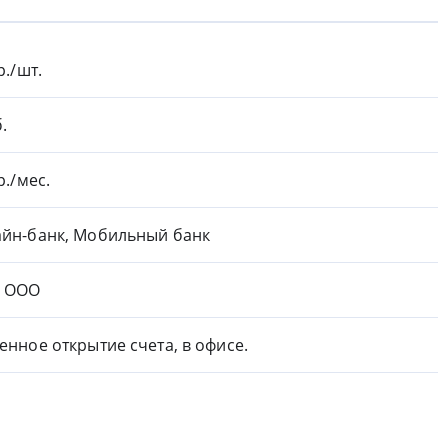
р./шт.
.
р./мес.
йн-банк, Мобильный банк
и ООО
енное открытие счета, в офисе.