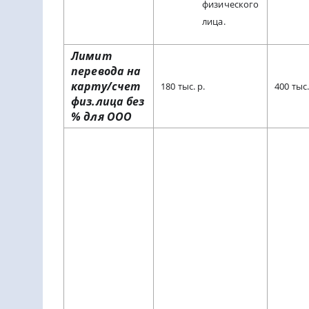
физического
лица.
Лимит
перевода на
карту/счет
180 тыс. р.
400 тыс.
физ.лица без
% для ООО