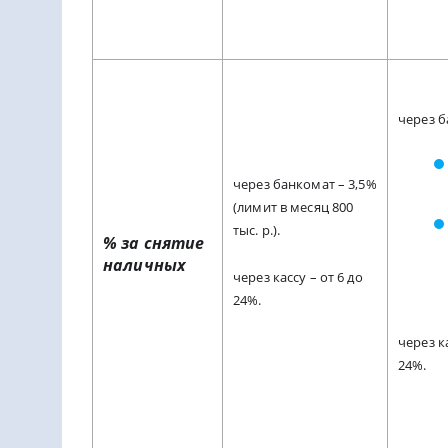
через б
через банкомат – 3,5%
(лимит в месяц 800
тыс. р.).
% за снятие
наличных
через кассу – от 6 до
24%.
через ка
24%.