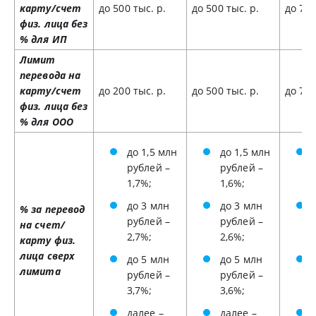
карту/счет
до 500 тыс. р.
до 500 тыс. р.
до 750
физ. лица без
% для ИП
Лимит
перевода на
карту/счет
до 200 тыс. р.
до 500 тыс. р.
до 750
физ. лица без
% для ООО
до 1,5 млн
до 1,5 млн
рублей –
рублей –
1,7%;
1,6%;
до 3 млн
до 3 млн
% за перевод
рублей –
рублей –
на счет/
2,7%;
2,6%;
карту физ.
лица сверх
до 5 млн
до 5 млн
лимита
рублей –
рублей –
3,7%;
3,6%;
далее –
далее –