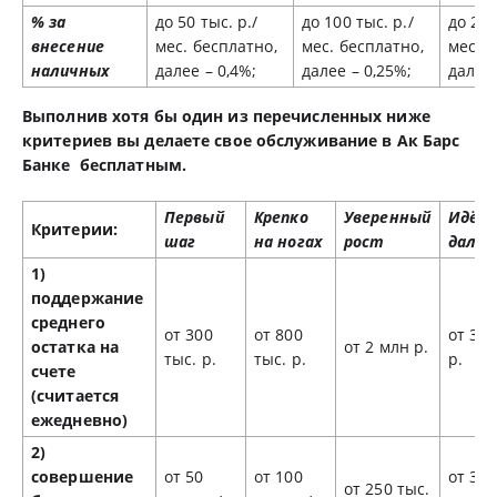
% за
до 50 тыс. р./
до 100 тыс. р./
до 200
внесение
мес. бесплатно,
мес. бесплатно,
мес. б
наличных
далее – 0,4%;
далее – 0,25%;
далее 
Выполнив хотя бы один из перечисленных ниже
критериев вы делаете свое обслуживание в Ак Барс
Банке бесплатным.
Первый
Крепко
Уверенный
Идём
Критерии:
шаг
на ногах
рост
даль
1)
поддержание
среднего
от 300
от 800
от 3 
остатка на
от 2 млн р.
тыс. р.
тыс. р.
р.
счете
(считается
ежедневно)
2)
совершение
от 50
от 100
от 350
от 250 тыс.