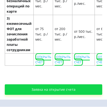
безналичных
тыс. р./
тыс. р./
тыс. р
р./мес.
операций по
мес.
мес.
мес.
карте
3)
ежемесячный
ФОТ для
от 75
от 200
от 650
от 500 тыс.
зачисления
тыс. р./
тыс. р./
тыс. р
р./мес.
заработной
мес.
мес.
мес.
платы
сотрудникам
ОТКРЫТЬ
ОТКРЫТЬ
ОТКРЫТЬ
ОТКР
СЧЕТ
СЧЕТ
СЧЕТ
СЧЕТ
Заявка на открытие счета