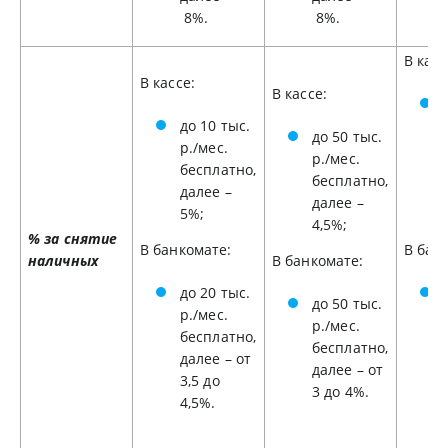
8%.
8%.
В касс
В кассе:
В кассе:
до 10 тыс.
до 50 тыс.
р./мес.
р./мес.
бесплатно,
бесплатно,
далее –
далее –
5%;
4,5%;
% за снятие
В банкомате:
В бан
наличных
В банкомате:
до 20 тыс.
до 50 тыс.
р./мес.
р./мес.
бесплатно,
бесплатно,
далее – от
далее – от
3,5 до
3 до 4%.
4,5%.