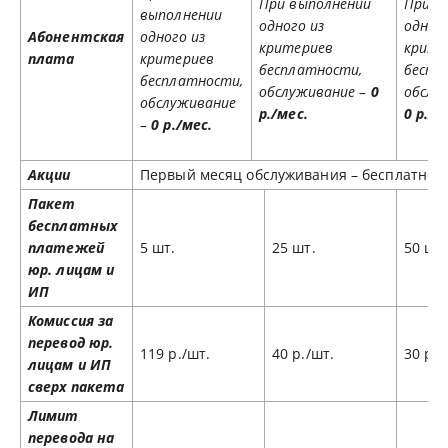
При выполнении
При в
выполнении
одного из
одного
Абонентская
одного из
критериев
крите
плата
критериев
бесплатности,
беспл
бесплатности,
обслуживание –
0
обслу
обслуживание
р./мес.
0 р./м
–
0 р./мес.
Акции
Первый месяц обслуживания – бесплатно.
Пакет
бесплатных
платежей
5 шт.
25 шт.
50 шт.
юр. лицам и
ИП
Комиссия за
перевод юр.
119 р./шт.
40 р./шт.
30 р./
лицам и ИП
сверх пакета
Лимит
перевода на