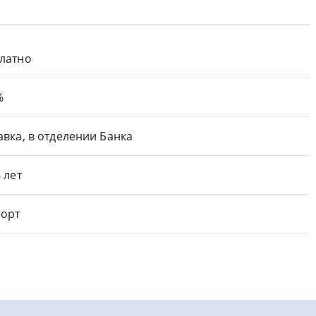
латно
%
авка, в отделении Банка
8 лет
орт