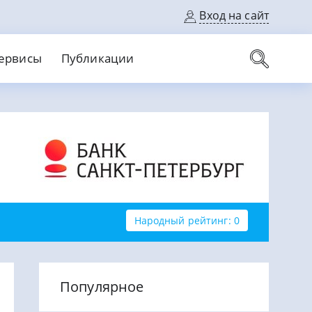
Вход на сайт
ервисы
Публикации
вые карты
Выгодный
Без кредитной истории
С кэшбеком
ерок
Без процентов
Без справок
На банковский счет
На длительный срок
Народный рейтинг: 0
Популярное