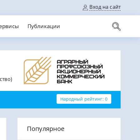
Вход на сайт
ервисы
Публикации
вые карты
Выгодный
Без кредитной истории
С кэшбеком
ерок
Без процентов
Без справок
ство)
На банковский счет
На длительный срок
Народный рейтинг: 0
Популярное