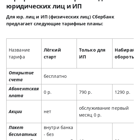
юридических лиц и ИП
Для юр. лиц и ИП (физических лиц) Сбербанк
предлагает следующие тарифные планы:
Название
Лёгкий
Только для
Набирая
тарифа
старт
ИП
обороты
Открытие
бесплатно
счета
Абонентская
0 р.
790 р.
1290 р.
плата
обслуживание первый
Акции
нет
месяц 0 р.
Пакет
внутри банка
бесплатных
- без