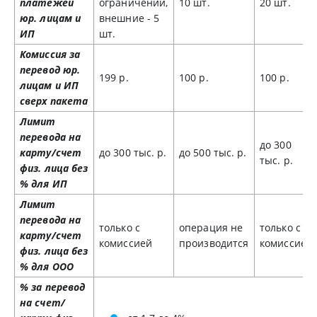
платежей
ограничений,
10 шт.
20 шт.
юр. лицам и
внешние - 5
ИП
шт.
Комиссия за
перевод юр.
199 р.
100 р.
100 р.
лицам и ИП
сверх пакета
Лимит
перевода на
до 300
карту/счет
до 300 тыс. р.
до 500 тыс. р.
тыс. р.
физ. лица без
% для ИП
Лимит
перевода на
только с
операция не
только с
карту/счет
комиссией
производится
комиссией
физ. лица без
% для ООО
% за перевод
на счет/