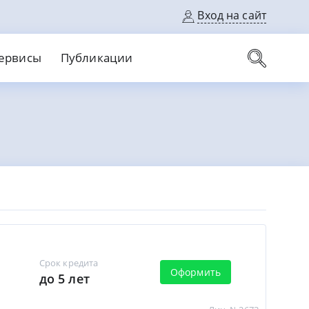
Вход на сайт
ервисы
Публикации
вые карты
Выгодный
Без кредитной истории
С кэшбеком
ерок
Без процентов
Без справок
На банковский счет
На длительный срок
Срок кредита
Оформить
до 5 лет