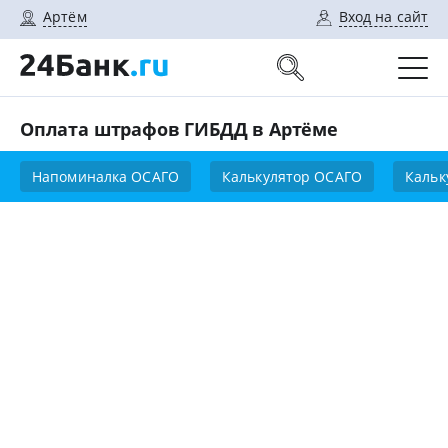
Артём
Вход на сайт
Оплата штрафов ГИБДД в Артёме
Напоминалка ОСАГО
Калькулятор ОСАГО
Кальк