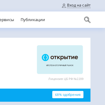
Вход на сайт
ервисы
Публикации
вые карты
Выгодный
Без кредитной истории
С кэшбеком
ерок
Без процентов
Без справок
На банковский счет
На длительный срок
Лицензия ЦБ РФ №2209
68% одобрения