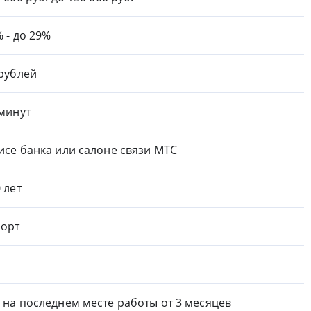
% - до 29%
 рублей
 минут
исе банка или салоне связи МТС
0 лет
орт
 на последнем месте работы от 3 месяцев