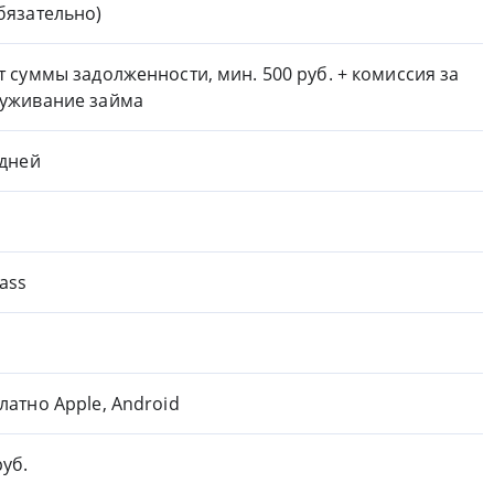
бязательно)
т суммы задолженности, мин. 500 руб. + комиссия за
уживание займа
 дней
ass
латно Apple, Android
руб.