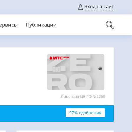
Вход на сайт
ервисы
Публикации
вые карты
Выгодный
Без кредитной истории
С кэшбеком
ерок
Без процентов
Без справок
На банковский счет
На длительный срок
Лицензия ЦБ РФ №2268
97% одобрения