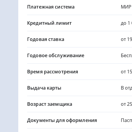
Платежная система
МИР
Кредитный лимит
до 1
Годовая ставка
от 1
Годовое обслуживание
Бесп
Время рассмотрения
от 1
Выдача карты
В от
Возраст заемщика
от 2
Документы для оформления
Пасп