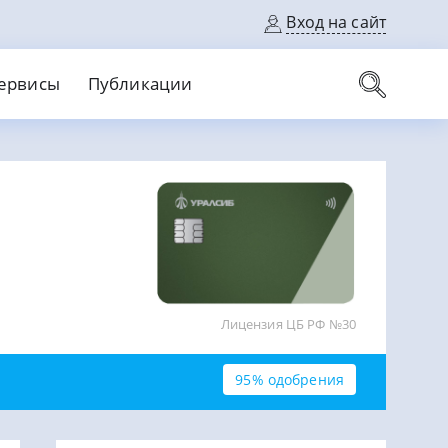
Вход на сайт
ервисы
Публикации
вые карты
Выгодный
Без кредитной истории
С кэшбеком
ерок
Без процентов
Без справок
На банковский счет
На длительный срок
Лицензия ЦБ РФ №30
95% одобрения