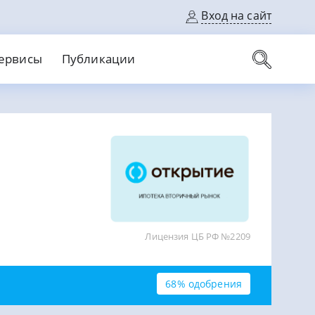
Вход на сайт
ервисы
Публикации
вые карты
Выгодный
Без кредитной истории
С кэшбеком
ерок
Без процентов
Без справок
На банковский счет
На длительный срок
Лицензия ЦБ РФ №2209
68% одобрения