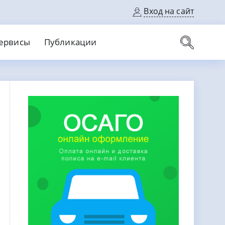
Вход на сайт
ервисы
Публикации
вые карты
Выгодный
Без кредитной истории
С кэшбеком
ерок
Без процентов
Без справок
На банковский счет
На длительный срок