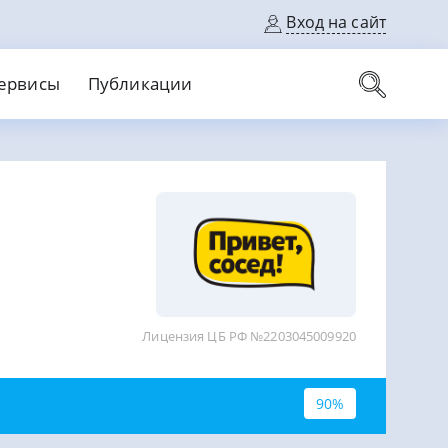
Вход на сайт
ервисы
Публикации
вые карты
Выгодный
Без кредитной истории
С кэшбеком
ерок
Без процентов
Без справок
На банковский счет
На длительный срок
Лицензия ЦБ РФ №2203045009920
90%