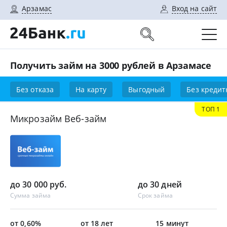
Арзамас
Вход на сайт
Получить займ на 3000 рублей в Арзамасе
Без отказа
На карту
Выгодный
Без кредит
ТОП 1
Микрозайм Веб-займ
до 30 000 руб.
до 30 дней
Сумма займа
Срок займа
от 0,60%
от 18 лет
15 минут