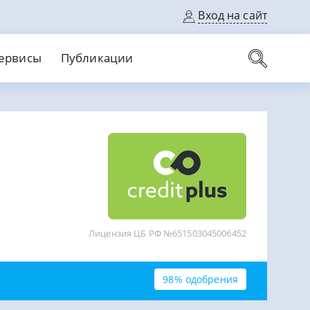
Вход на сайт
ервисы
Публикации
вые карты
Выгодный
Без кредитной истории
С кэшбеком
ерок
Без процентов
Без справок
На банковский счет
На длительный срок
Лицензия ЦБ РФ №651503045006452
98% одобрения