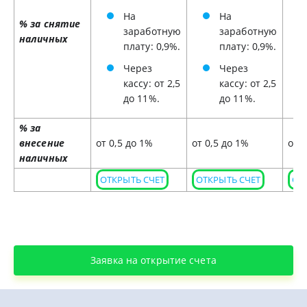
На
На
% за снятие
заработную
заработную
наличных
плату: 0,9%.
плату: 0,9%.
Через
Через
кассу: от 2,5
кассу: от 2,5
до 11%.
до 11%.
% за
внесение
от 0,5 до 1%
от 0,5 до 1%
от 
наличных
ОТКРЫТЬ СЧЕТ
ОТКРЫТЬ СЧЕТ
ОТ
Заявка на открытие счета