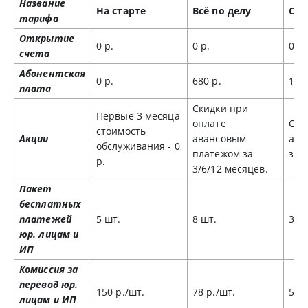
Название
На старте
Всё по делу
Сам
тарифа
Открытие
0 р.
0 р.
0 р.
счета
Абонентская
0 р.
680 р.
128
плата
Скидки при
Первые 3 месяца
оплате
Ски
стоимость
Акции
авансовым
ава
обслуживания - 0
платежом за
за 
р.
3/6/12 месяцев.
Пакет
бесплатных
платежей
5 шт.
8 шт.
30 
юр. лицам и
ИП
Комиссия за
перевод юр.
150 р./шт.
78 р./шт.
50 р
лицам и ИП