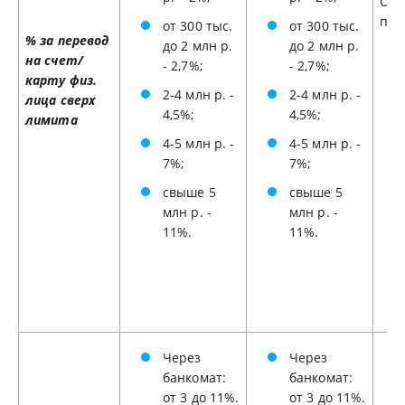
Ост
пер
от 300 тыс.
от 300 тыс.
% за перевод
до 2 млн р.
до 2 млн р.
на счет/
- 2,7%;
- 2,7%;
карту физ.
2-4 млн р. -
2-4 млн р. -
лица сверх
4,5%;
4,5%;
лимита
4-5 млн р. -
4-5 млн р. -
7%;
7%;
свыше 5
свыше 5
млн р. -
млн р. -
11%.
11%.
Через
Через
банкомат:
банкомат:
от 3 до 11%.
от 3 до 11%.