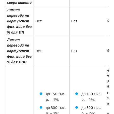
сверх пакета
Лимит
перевода на
карту/счет
нет
нет
без
физ. лица без
% для ИП
Лимит
перевода на
карту/счет
нет
нет
без
физ. лица без
% для ООО
Дох
пре
дея
див
зар
до 150 тыс.
до 150 тыс.
сот
р. – 1%;
р. – 1%;
взи
до 300 тыс.
до 300 тыс.
р. – 2%;
р. – 2%;