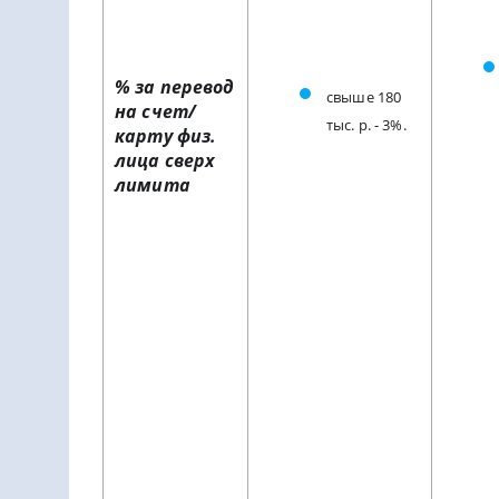
% за перевод
свыше 180
на счет/
тыс. р. - 3%.
карту физ.
лица сверх
лимита