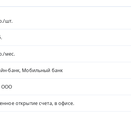
р./шт.
.
р./мес.
йн-банк, Мобильный банк
и ООО
енное открытие счета, в офисе.