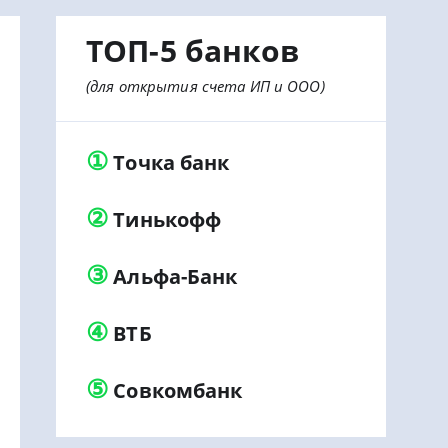
ТОП-5 банков
(для открытия счета ИП и ООО)
①
Точка банк
②
Тинькофф
③
Альфа-Банк
④
ВТБ
⑤
Совкомбанк