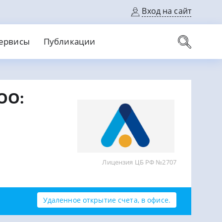
Вход на сайт
ервисы
Публикации
вые карты
ОО:
Выгодный
Без кредитной истории
С кэшбеком
ерок
Без процентов
Без справок
На банковский счет
На длительный срок
Лицензия ЦБ РФ №2707
Удаленное открытие счета, в офисе.