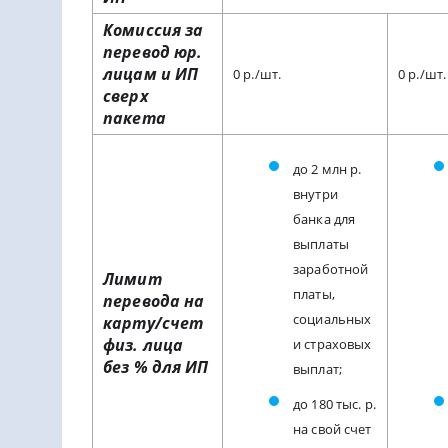
Комиссия за
перевод юр.
лицам и ИП
0 р./шт.
0 р./шт.
сверх
пакета
до 2 млн р.
внутри
банка для
выплаты
заработной
Лимит
платы,
перевода на
социальных
карту/счет
физ. лица
и страховых
без % для ИП
выплат;
до 180 тыс. р.
на свой счет