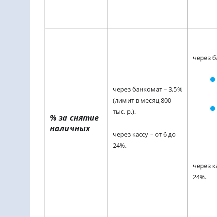
через б
через банкомат – 3,5%
(лимит в месяц 800
тыс. р.).
% за снятие
наличных
через кассу – от 6 до
24%.
через ка
24%.