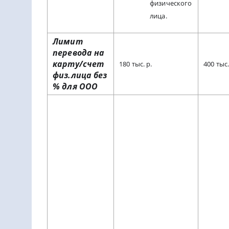
физического
лица.
Лимит
перевода на
карту/счет
180 тыс. р.
400 тыс.
физ.лица без
% для ООО