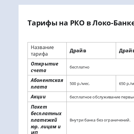
Тарифы на РКО в Локо-Банк
Название
Драйв
Драй
тарифа
Открытие
бесплатно
счета
Абонентская
500 р./мес.
650 р./м
плата
Акции
бесплатное обслуживание первые
Пакет
бесплатных
платежей
Внутри банка без ограничений.
юр. лицам и
ИП