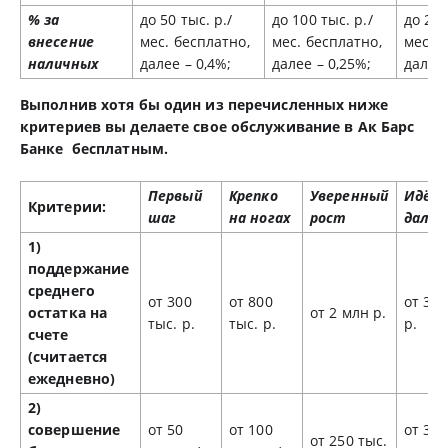
% за
до 50 тыс. р./
до 100 тыс. р./
до 200
внесение
мес. бесплатно,
мес. бесплатно,
мес. б
наличных
далее – 0,4%;
далее – 0,25%;
далее 
Выполнив хотя бы один из перечисленных ниже
критериев вы делаете свое обслуживание в Ак Барс
Банке бесплатным.
Первый
Крепко
Уверенный
Идём
Критерии:
шаг
на ногах
рост
даль
1)
поддержание
среднего
от 300
от 800
от 3 
остатка на
от 2 млн р.
тыс. р.
тыс. р.
р.
счете
(считается
ежедневно)
2)
совершение
от 50
от 100
от 350
от 250 тыс.