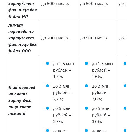
карту/счет
до 500 тыс. р.
до 500 тыс. р.
до 750
физ. лица без
% для ИП
Лимит
перевода на
карту/счет
до 200 тыс. р.
до 500 тыс. р.
до 750
физ. лица без
% для ООО
до 1,5 млн
до 1,5 млн
рублей –
рублей –
1,7%;
1,6%;
до 3 млн
до 3 млн
% за перевод
рублей –
рублей –
на счет/
2,7%;
2,6%;
карту физ.
лица сверх
до 5 млн
до 5 млн
лимита
рублей –
рублей –
3,7%;
3,6%;
далее –
далее –