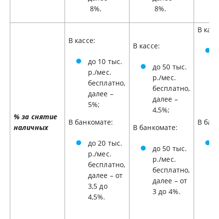
8%.
8%.
В касс
В кассе:
В кассе:
до 10 тыс.
до 50 тыс.
р./мес.
р./мес.
бесплатно,
бесплатно,
далее –
далее –
5%;
4,5%;
% за снятие
В банкомате:
В бан
наличных
В банкомате:
до 20 тыс.
до 50 тыс.
р./мес.
р./мес.
бесплатно,
бесплатно,
далее – от
далее – от
3,5 до
3 до 4%.
4,5%.