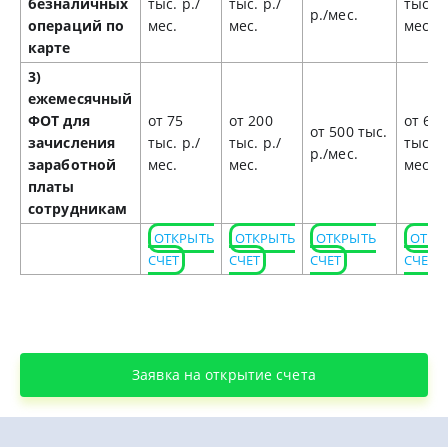
безналичных
тыс. р./
тыс. р./
тыс. р
р./мес.
операций по
мес.
мес.
мес.
карте
3)
ежемесячный
ФОТ для
от 75
от 200
от 650
от 500 тыс.
зачисления
тыс. р./
тыс. р./
тыс. р
р./мес.
заработной
мес.
мес.
мес.
платы
сотрудникам
ОТКРЫТЬ
ОТКРЫТЬ
ОТКРЫТЬ
ОТКР
СЧЕТ
СЧЕТ
СЧЕТ
СЧЕТ
Заявка на открытие счета