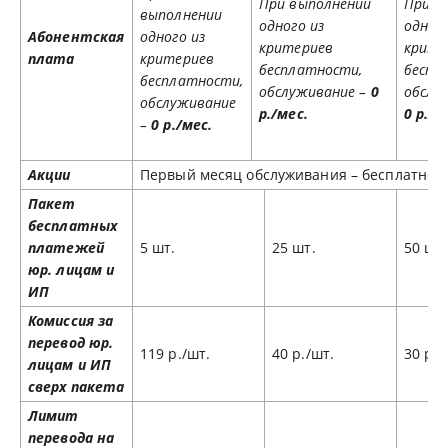
При выполнении
При в
выполнении
одного из
одного
Абонентская
одного из
критериев
крите
плата
критериев
бесплатности,
беспл
бесплатности,
обслуживание –
0
обслу
обслуживание
р./мес.
0 р./м
–
0 р./мес.
Акции
Первый месяц обслуживания – бесплатно.
Пакет
бесплатных
платежей
5 шт.
25 шт.
50 шт.
юр. лицам и
ИП
Комиссия за
перевод юр.
119 р./шт.
40 р./шт.
30 р./
лицам и ИП
сверх пакета
Лимит
перевода на