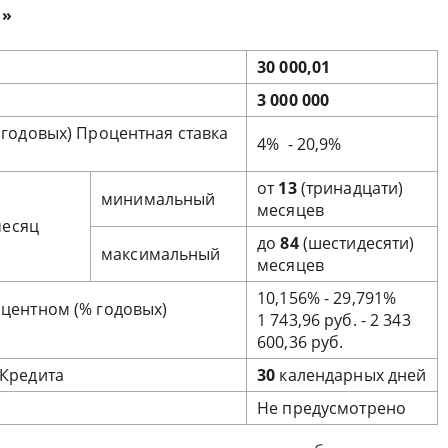
и»
30 000,01
3 000 000
 годовых) Процентная ставка
4% - 20,9%
от
13
(тринадцати)
минимальный
месяцев
месяц
до
84
(шестидесяти)
максимальный
месяцев
10,156% - 29,791%
центном (% годовых)
1 743,96 руб. - 2 343
600,36 руб.
 Кредита
30
календарных дней
Не предусмотрено