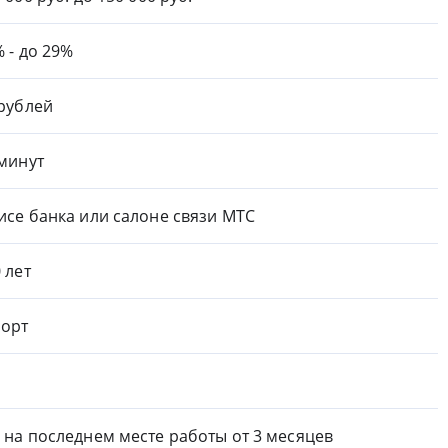
% - до 29%
 рублей
 минут
исе банка или салоне связи МТС
0 лет
орт
 на последнем месте работы от 3 месяцев