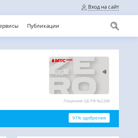
Вход на сайт
ервисы
Публикации
вые карты
Выгодный
Без кредитной истории
С кэшбеком
ерок
Без процентов
Без справок
На банковский счет
На длительный срок
Лицензия ЦБ РФ №2268
97% одобрения