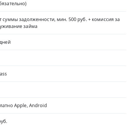
бязательно)
т суммы задолженности, мин. 500 руб. + комиссия за
уживание займа
 дней
ass
латно Apple, Android
руб.