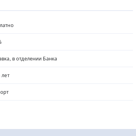
латно
%
авка, в отделении Банка
8 лет
орт