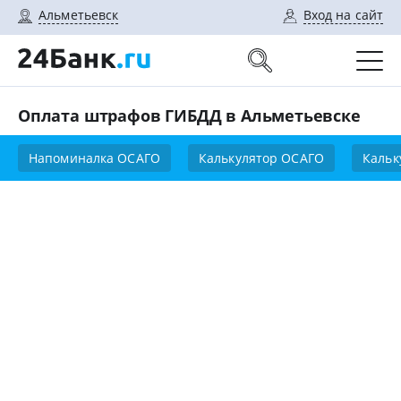
Альметьевск
Вход на сайт
Оплата штрафов ГИБДД в Альметьевске
Напоминалка ОСАГО
Калькулятор ОСАГО
Кальк