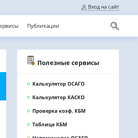
Вход на сайт
ервисы
Публикации
вые карты
Полезные сервисы
Выгодный
Без кредитной истории
С кэшбеком
ерок
Без процентов
Без справок
На банковский счет
На длительный срок
Калькулятор ОСАГО
Калькулятор КАСКО
Проверка коэф. КБМ
Таблица КБМ
Напоминалка ОСАГО