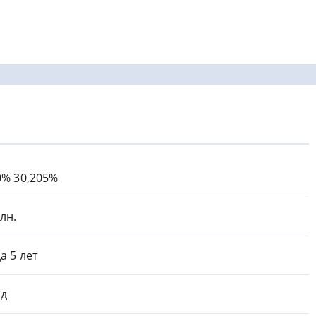
0% 30,205%
млн.
а 5 лет
од