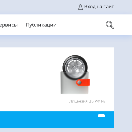
Вход на сайт
ервисы
Публикации
вые карты
Выгодный
Без кредитной истории
С кэшбеком
ерок
Без процентов
Без справок
На банковский счет
На длительный срок
Лицензия ЦБ РФ №