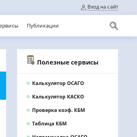
Вход на сайт
ервисы
Публикации
вые карты
Полезные сервисы
Выгодный
Без кредитной истории
С кэшбеком
ерок
Без процентов
Без справок
На банковский счет
На длительный срок
Калькулятор ОСАГО
Калькулятор КАСКО
Проверка коэф. КБМ
Таблица КБМ
Напоминалка ОСАГО