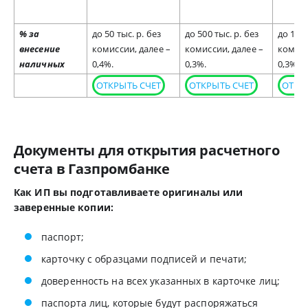
% за
до 50 тыс. р. без
до 500 тыс. р. без
до 1 мл
внесение
комиссии, далее –
комиссии, далее –
комисс
наличных
0,4%.
0,3%.
0,3%.
ОТКРЫТЬ СЧЕТ
ОТКРЫТЬ СЧЕТ
ОТКР
Документы для открытия расчетного
счета в Газпромбанке
Как ИП вы подготавливаете оригиналы или
заверенные копии:
паспорт;
карточку с образцами подписей и печати;
доверенность на всех указанных в карточке лиц;
паспорта лиц, которые будут распоряжаться