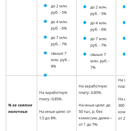
до 2 млн.
до 2 млн.
руб. - 5%
руб. - 5%
до 4 млн.
до 4 млн.
руб. - 6%
руб. - 6%
до 7 млн.
до 7 млн.
руб. - 7%
руб. - 7%
свыше 7
свыше 7
млн. руб. -
млн. руб. -
8%
7%
На за
На заработную
плату: 
На заработную
плату: 0,85%.
плату: 0,85%.
На ины
% за снятие
На иные цели: до
300 тыс
наличных
На иные цели: от
50 тыс. р. без
комисс
1,5 до 8%.
комиссии, далее –
от 2,5 
от 1 до 7%.