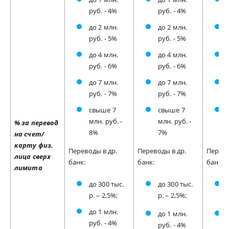
руб. - 4%
руб. - 4%
до 2 млн.
до 2 млн.
руб. - 5%
руб. - 5%
до 4 млн.
до 4 млн.
руб. - 6%
руб. - 6%
до 7 млн.
до 7 млн.
руб. - 7%
руб. - 7%
свыше 7
свыше 7
млн. руб. -
млн. руб. -
% за перевод
8%
7%
на счет/
карту физ.
Переводы в др.
Переводы в др.
Перево
лица сверх
банк:
банк:
банк:
лимита
до 300 тыс.
до 300 тыс.
р. – 2,5%;
р. – 2,5%;
до 1 млн.
до 1 млн.
руб. - 4%
руб. - 4%