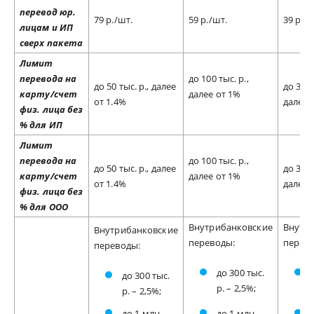
перевод юр.
79 р./шт.
59 р./шт.
39 р./ш
лицам и ИП
сверх пакета
Лимит
перевода на
до 100 тыс. р.,
до 50 тыс. р., далее
до 300 
карту/счет
далее от 1%
от 1.4%
далее 
физ. лица без
% для ИП
Лимит
перевода на
до 100 тыс. р.,
до 50 тыс. р., далее
до 300 
карту/счет
далее от 1%
от 1.4%
далее 
физ. лица без
% для ООО
Внутрибанковские
Внутр
Внутрибанковские
переводы:
перев
переводы:
до 300 тыс.
до 300 тыс.
р. – 2,5%;
р. – 2,5%;
до 1 млн.
до 1 млн.