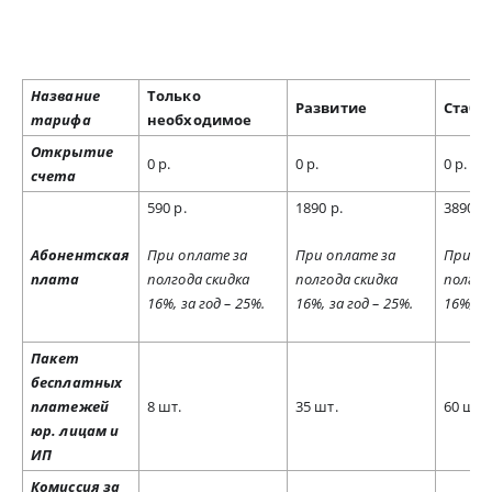
Название
Только
Развитие
Стаб
тарифа
необходимое
Открытие
0 р.
0 р.
0 р.
счета
590 р.
1890 р.
3890 р
Абонентская
При оплате за
При оплате за
При оп
плата
полгода скидка
полгода скидка
полгод
16%, за год – 25%.
16%, за год – 25%.
16%, за
Пакет
бесплатных
платежей
8 шт.
35 шт.
60 шт.
юр. лицам и
ИП
Комиссия за