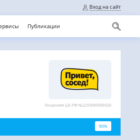
Вход на сайт
ервисы
Публикации
вые карты
Выгодный
Без кредитной истории
С кэшбеком
ерок
Без процентов
Без справок
На банковский счет
На длительный срок
Лицензия ЦБ РФ №2203045009920
90%