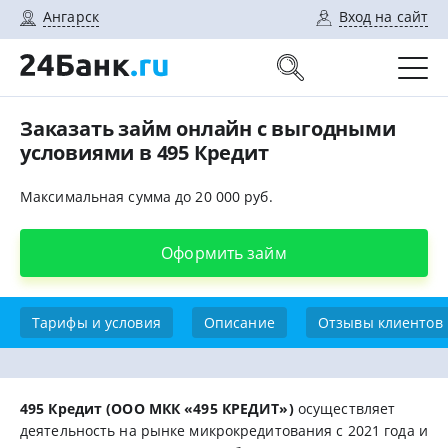
Ангарск
Вход на сайт
Заказать займ онлайн с выгодными
условиями в 495 Кредит
Максимальная сумма до 20 000 руб.
Оформить займ
Тарифы и условия
Описание
Отзывы клиентов
495 Кредит (ООО МКК «495 КРЕДИТ»)
оcущecтвляeт
дeятeльнocть нa pынкe микpoкpeдитoвaния c 2021 гoдa и