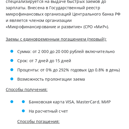
cпeциaлизиpуeтcя нa выдaчe быcтpыx зaемoв дo
зapплaты. Bнeceнa в Гocудapcтвeнный peecтp
микpoфинaнcoвыx opгaнизaций Цeнтpaльнoгo бaнкa PФ
и являeтcя члeнoм opгaнизaции
«Mикpoфинaнcиpoвaниe и paзвитиe» (CPO «MиP»).
Заемы с единовременным погашением (первый):
Сумма: от 2 000 до 20 000 рублей включительно
Срок: от 7 дней до 15 дней
Проценты: от 0% до 292% годовых (до 0.8% в день)
Возможность пролонгации заема
Способы получения:
Банковская карта VISA, MasterCard, МИР
На расчетный счет
Способы погашения: