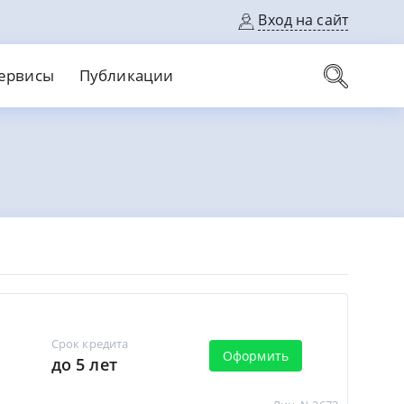
Вход на сайт
ервисы
Публикации
вые карты
Выгодный
Без кредитной истории
С кэшбеком
ерок
Без процентов
Без справок
На банковский счет
На длительный срок
Срок кредита
Оформить
до 5 лет