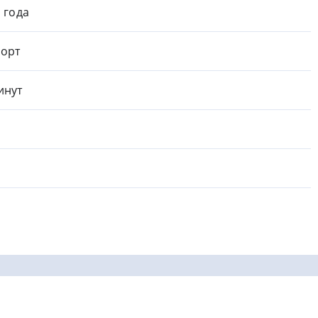
1 года
орт
инут