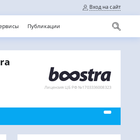
Вход на сайт
ервисы
Публикации
вые карты
ra
Выгодный
Без кредитной истории
С кэшбеком
ерок
Без процентов
Без справок
На банковский счет
На длительный срок
Лицензия ЦБ РФ №1703336008323