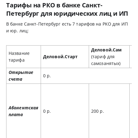
Тарифы на РКО в банке Санкт-
Петербург для юридических лиц и ИП
В банке Санкт-Петербург есть 7 тарифов на РКО для ИП
и юр. лиц:
Деловой.Сам
Название
Деловой.Старт
(тариф для
Де
тарифа
самозанятых)
Открытие
0 р.
счета
Абонентская
0 р.
200 р.
49
плата