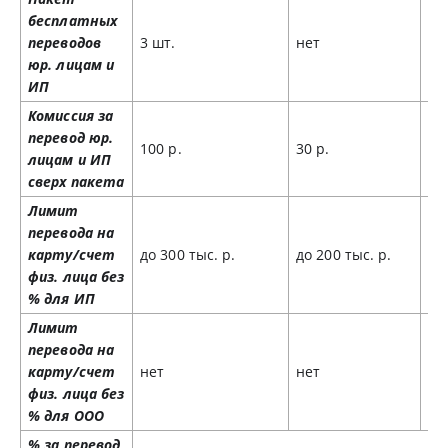
бесплатных
переводов
3 шт.
нет
10
юр. лицам и
ИП
Комиссия за
перевод юр.
100 р.
30 р.
50
лицам и ИП
сверх пакета
Лимит
перевода на
карту/счет
до 300 тыс. р.
до 200 тыс. р.
до
физ. лица без
% для ИП
Лимит
перевода на
карту/счет
нет
нет
до
физ. лица без
% для ООО
% за перевод