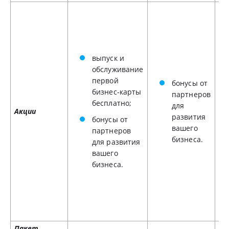
выпуск и
обслуживание
первой
бонусы от
бизнес-карты
партнеров
бесплатно;
для
Акции
развития
бонусы от
вашего
партнеров
бизнеса.
для развития
вашего
бизнеса.
Пакет