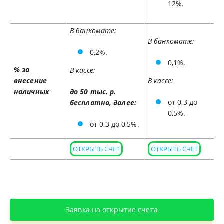
12%.
В банкомате:
В банкомате:
В 
0,2%.
0,1%.
% за
В кассе:
внесение
В кассе:
В к
наличных
до 50 тыс. р.
от 0,3 до
бесплатно, далее:
0,5%.
от 0,3 до 0,5%.
ОТКРЫТЬ СЧЕТ
ОТКРЫТЬ СЧЕТ
О
Заявка на открытие счета