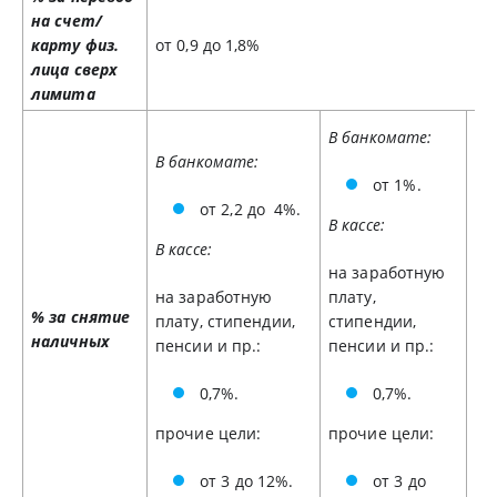
на счет/
карту физ.
от 0,9 до 1,8%
лица сверх
лимита
В банкомате:
В банкомате:
В 
от 1%.
от 2,2 до 4%.
В кассе:
В кассе:
В к
на заработную
на заработную
плату,
на
% за снятие
плату, стипендии,
стипендии,
ст
наличных
пенсии и пр.:
пенсии и пр.:
пр.
0,7%.
0,7%.
прочие цели:
прочие цели:
пр
от 3 до 12%.
от 3 до