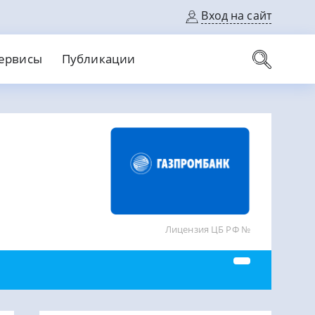
Вход на сайт
ервисы
Публикации
вые карты
Выгодный
Без кредитной истории
С кэшбеком
ерок
Без процентов
Без справок
На банковский счет
На длительный срок
Лицензия ЦБ РФ №