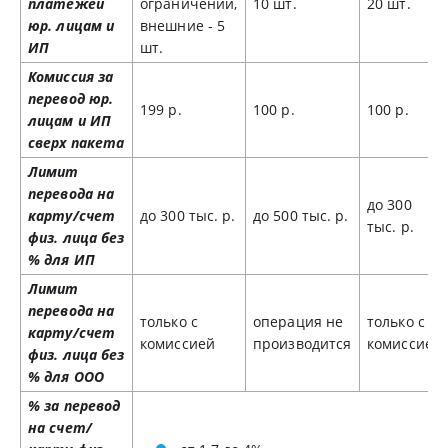
платежей
ограничений,
10 шт.
20 шт.
юр. лицам и
внешние - 5
ИП
шт.
Комиссия за
перевод юр.
199 р.
100 р.
100 р.
лицам и ИП
сверх пакета
Лимит
перевода на
до 300
карту/счет
до 300 тыс. р.
до 500 тыс. р.
тыс. р.
физ. лица без
% для ИП
Лимит
перевода на
только с
операция не
только с
карту/счет
комиссией
производится
комиссией
физ. лица без
% для ООО
% за перевод
на счет/