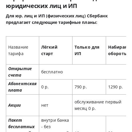
юридических лиц и ИП
Для юр. лиц и ИП (физических лиц) Сбербанк
предлагает следующие тарифные планы:
Название
Лёгкий
Только для
Набирая
тарифа
старт
ИП
обороты
Открытие
бесплатно
счета
Абонентская
0 р.
790 р.
1290 р.
плата
обслуживание первый
Акции
нет
месяц 0 р.
Пакет
внутри банка
бесплатных
- без