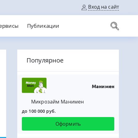
Вход на сайт
ервисы
Публикации
вые карты
Популярное
Выгодный
Без кредитной истории
С кэшбеком
ерок
Без процентов
Без справок
На банковский счет
На длительный срок
Манимен
Микрозайм Манимен
до 100 000 руб.
Оформить