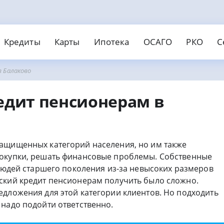
Кредиты
Карты
Ипотека
ОСАГО
РКО
С
 Балаково
едит наличными
Займы онлайн
нки
вости
МФО
Страховые
едитные карты
Дебето
отека
АГО
О для ИП и ООО
Страхование ипотеки
Открыть ИП
едит пенсионерам в
обеспечения
Без отказа
На карту
инг банков
ты
Банковские карты
Рейтинг МФО
Кредитование
Рейтинг страховых
поручителей
С безпроцентным периодом
Валютные
поручителей
Без справок
Без паспорта
Без пров
ичными
Пенсионерам
Без электронной почты
охой историей
На карту Маэстро
ащищенных категорий населения, но им также
покупки, решать финансовые проблемы. Собственные
 людей старшего поколения из-за невысоких размеров
ский кредит пенсионерам получить было сложно.
едложения для этой категории клиентов. Но подходить
 надо подойти ответственно.