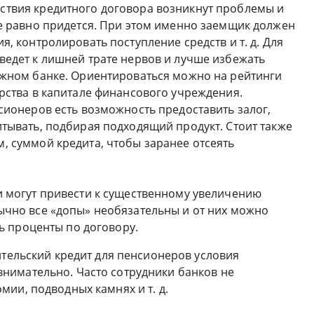
ствия кредитного договора возникнут проблемы и
се равно придется. При этом именно заемщик должен
я, контролировать поступление средств и т. д. Для
ведет к лишней трате нервов и лучше избежать
ежном банке. Ориентироваться можно на рейтинги
арства в капитале финансового учреждения.
нсионеров есть возможность предоставить залог,
итывать, подбирая подходящий продукт. Стоит также
, суммой кредита, чтобы заранее отсеять
и могут привести к существенному увеличению
ычно все «допы» необязательны и от них можно
ть проценты по договору.
ительский кредит для пенсионеров условия
нимательно. Часто сотрудники банков не
ии, подводных камнях и т. д.