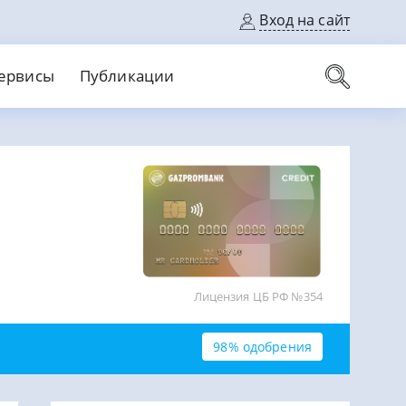
Вход на сайт
ервисы
Публикации
вые карты
Выгодный
Без кредитной истории
С кэшбеком
ерок
Без процентов
Без справок
На банковский счет
На длительный срок
Лицензия ЦБ РФ №354
98% одобрения