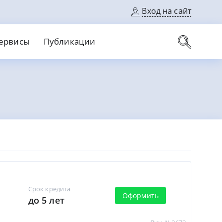
Вход на сайт
ервисы
Публикации
вые карты
Выгодный
Без кредитной истории
С кэшбеком
ерок
Без процентов
Без справок
На банковский счет
На длительный срок
Срок кредита
Оформить
до 5 лет